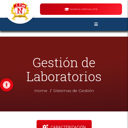
CAMPUS VIRTUAL ETR
Gestión de
Laboratorios
Abrir barra de herramientas
/
Home
Sistemas de Gestión
CARACTERIZACIÓN