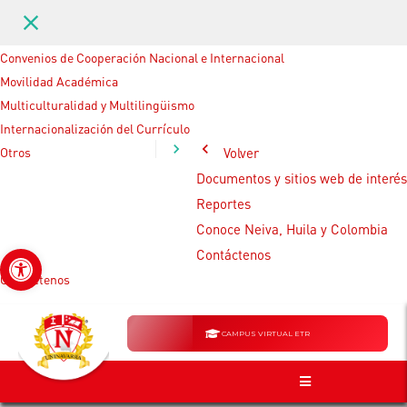
clear
Convenios de Cooperación Nacional e Internacional
Movilidad Académica
Multiculturalidad y Multilingüismo
Internacionalización del Currículo
Otros
Volver
Documentos y sitios web de interés
Reportes
Conoce Neiva, Huila y Colombia
Abrir barra de herramientas
Contáctenos
Contáctenos
CAMPUS VIRTUAL ETR