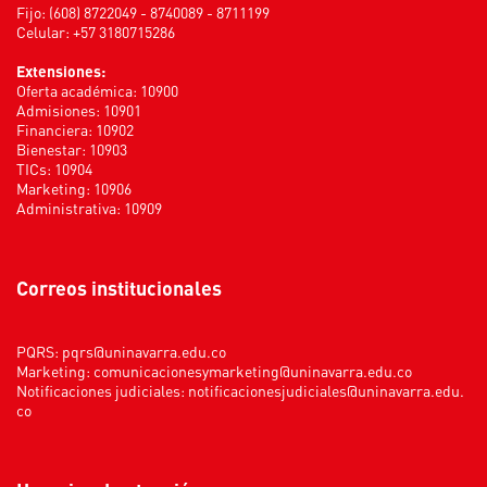
Fijo: (608) 8722049 - 8740089 - 8711199
Celular: +57 3180715286
Extensiones:
Oferta académica: 10900
Admisiones: 10901
Financiera: 10902
Bienestar: 10903
TICs: 10904
Marketing: 10906
Administrativa: 10909
Correos institucionales
PQRS:
pqrs@uninavarra.edu.co
Marketing:
comunicacionesymarketing@uninavarra.edu.co
Notificaciones judiciales:
notificacionesjudiciales@uninavarra.edu.
co