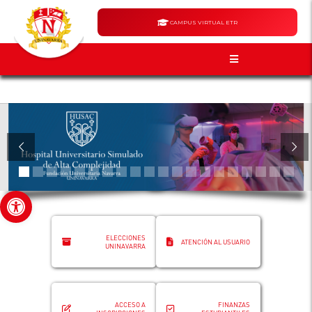
CAMPUS VIRTUAL ETR
Abrir barra de herramientas
ELECCIONES
ATENCIÓN AL USUARIO
UNINAVARRA
ACCESO A
FINANZAS