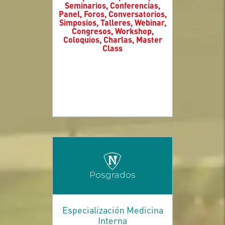
Seminarios, Conferencias,
Panel, Foros, Conversatorios,
Simposios, Talleres, Webinar,
Congresos, Workshop,
Coloquios, Charlas, Master
Class
Posgrados
Especialización Medicina
Interna