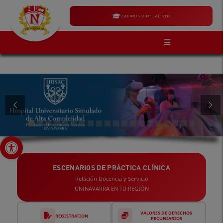
CAMPUS VIRTUAL ETR
Open toolbar
ESCENARIOS DE PRÁCTICA CLÍNICA
Relación Docencia y Servicio
UNINAVARRA EN TU REGIÓN
VALORES DE DERECHOS
REGISTRATION
PECUNIARIOS