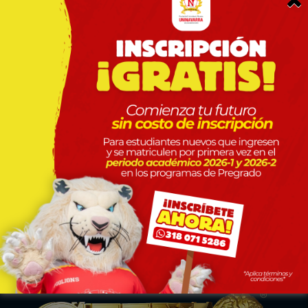
Conferencias, Panel, Foros, Conversatorios,
Simposios, Talleres, Webinar, Congresos,
Workshop, Coloquios, Charlas, Master Class
Posgrados
Especialización Medicina Interna
SNIES 117215
Especialización en Medicina Familiar
Uninavarra Discover
SNIES 111582
Especialización en Derecho Constitucional
y Sistema Interamericano de Derechos
Humanos
SNIES 106068