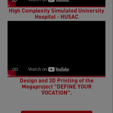
High Complexity Simulated University
Hospital - HUSAC
Design and 3D Printing of the
Megaproject "DEFINE YOUR
VOCATION".