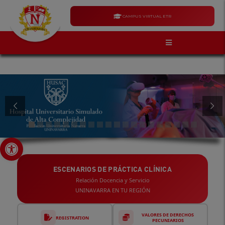
CAMPUS VIRTUAL ETR
Open toolbar
ESCENARIOS DE PRÁCTICA CLÍNICA
Relación Docencia y Servicio
UNINAVARRA EN TU REGIÓN
VALORES DE DERECHOS
REGISTRATION
PECUNIARIOS