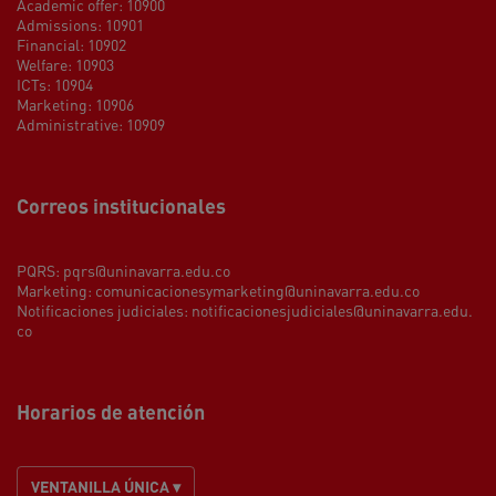
Academic offer: 10900
Admissions: 10901
Financial: 10902
Welfare: 10903
ICTs: 10904
Marketing: 10906
Administrative: 10909
Correos institucionales
PQRS:
pqrs@uninavarra.edu.co
Marketing:
comunicacionesymarketing@uninavarra.edu.co
Notificaciones judiciales:
notificacionesjudiciales@uninavarra.edu.
co
Horarios de atención
VENTANILLA ÚNICA ▾