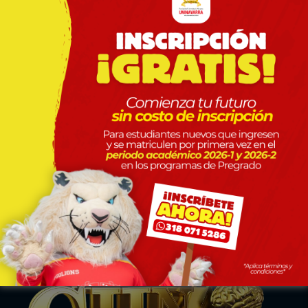
Simposios, Talleres, Webinar, Congresos,
Workshop, Coloquios, Charlas, Master Class
Posgrados
Especialización Medicina Interna
SNIES 117215
Especialización en Medicina Familiar
Uninavarra Discover
SNIES 111582
Especialización en Derecho Constitucional
y Sistema Interamericano de Derechos
Humanos
SNIES 106068
Especialización en Derecho Médico