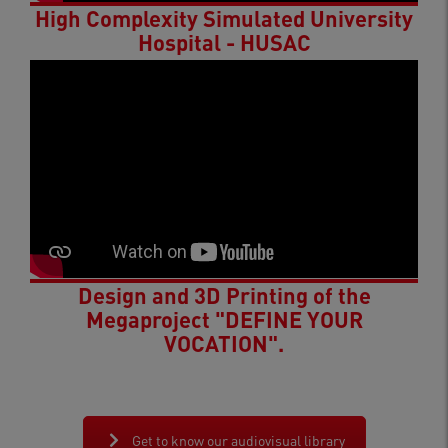
High Complexity Simulated University
Hospital - HUSAC
Design and 3D Printing of the
Megaproject "DEFINE YOUR
VOCATION".
Get to know our audiovisual library