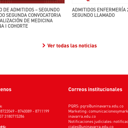
ADMITIDOS ENFERMERÍA 2025-1
DO SEGUNDA CONVOCATORIA
SEGUNDO LLAMADO
ALIZACIÓN DE MEDICINA
A I COHORTE
Ver todas las noticias
tenos
Correos institucionales
s:
PQRS:
pqrs@uninavarra.edu.co
) 8722049 - 8740089 - 8711199
Marketing:
comunicacionesymar
+57 3180715286
inavarra.edu.co
Notificaciones judiciales:
notifica
nes:
ciales@uninavarra.edu.co