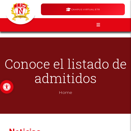
CAMPUS VIRTUAL ETR
Conoce el listado de
admitidos
Abrir barra de herramientas
Home