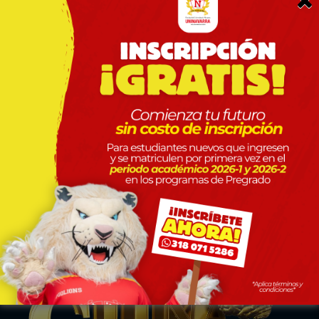
Simposios, Talleres, Webinar, Congresos,
Workshop, Coloquios, Charlas, Master Class
Posgrados
Especialización Medicina Interna
SNIES 117215
Especialización en Medicina Familiar
Uninavarra Descubre
SNIES 111582
Especialización en Derecho Constitucional
y Sistema Interamericano de Derechos
Humanos
SNIES 106068
Especialización en Derecho Médico