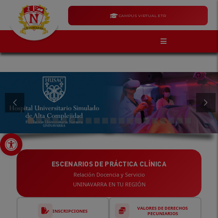
CAMPUS VIRTUAL ETR
Abrir barra de herramientas
ESCENARIOS DE PRÁCTICA CLÍNICA
Relación Docencia y Servicio
UNINAVARRA EN TU REGIÓN
VALORES DE DERECHOS
INSCRIPCIONES
PECUNIARIOS